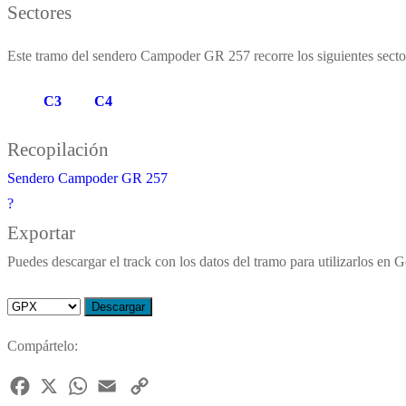
Sectores
Este tramo del sendero Campoder GR 257 recorre los siguientes sector
C3
C4
Recopilación
Sendero Campoder GR 257
?
Exportar
Compártelo:
Facebook
X
WhatsApp
Email
Copy