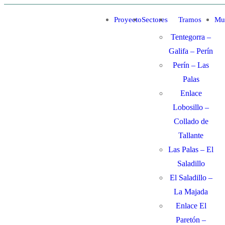
Ir
Menú
Cerrar
Proyecto
Sectores
Tramos
Mu
al
Tentegorra –
contenido
Galifa – Perín
Perín – Las
Palas
Enlace
Lobosillo –
Collado de
Tallante
Las Palas – El
Saladillo
El Saladillo –
La Majada
Enlace El
Paretón –